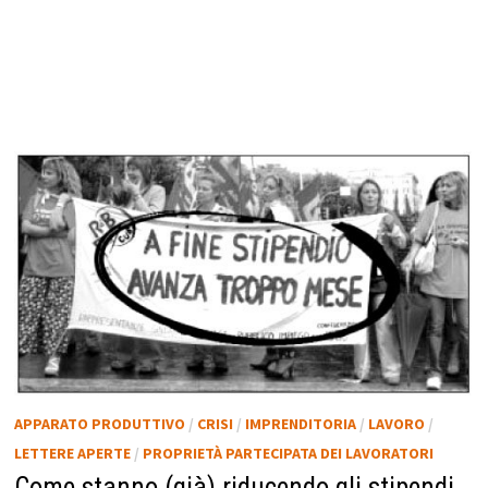
APPARATO PRODUTTIVO
/
CRISI
/
IMPRENDITORIA
/
LAVORO
/
LETTERE APERTE
/
PROPRIETÀ PARTECIPATA DEI LAVORATORI
Come stanno (già) riducendo gli stipendi