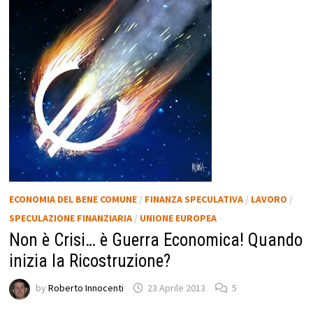
ECONOMIA DEL BENE COMUNE
/
FINANZA SPECULATIVA
/
LAVORO
/
SPECULAZIONE FINANZIARIA
/
UNIONE EUROPEA
Non è Crisi… è Guerra Economica! Quando
inizia la Ricostruzione?
by
Roberto Innocenti
23 Aprile 2013
5