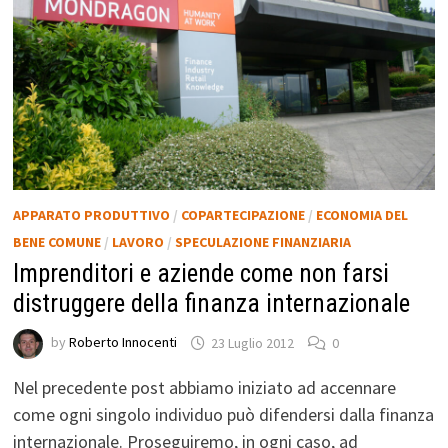
APPARATO PRODUTTIVO
/
COPARTECIPAZIONE
/
ECONOMIA DEL
BENE COMUNE
/
LAVORO
/
SPECULAZIONE FINANZIARIA
Imprenditori e aziende come non farsi
distruggere della finanza internazionale
by
Roberto Innocenti
23 Luglio 2012
0
Nel precedente post abbiamo iniziato ad accennare
come ogni singolo individuo può difendersi dalla finanza
internazionale. Proseguiremo, in ogni caso, ad