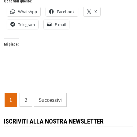
Condividi questo:
WhatsApp
Facebook
X
Telegram
E-mail
Mi piace:
Paginazione
1
2
Successivi
degli
articoli
ISCRIVITI ALLA NOSTRA NEWSLETTER