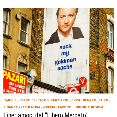
BANCHE
/
COLPO DI STATO FINANZIARIO
/
CRISI
/
DENARO
/
EURO
/
FINANZA SPECULATIVA
/
GRECIA
/
LAVORO
/
UNIONE EUROPEA
Liberiamoci dal “Libero Mercato”