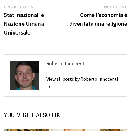
Navigazione
Previous
N
PREVIOUS POST
NEXT POST
post:
p
Stati nazionali e
Come l’economia è
articoli
Nazione Umana
diventata una religione
Universale
Roberto Innocenti
View all posts by Roberto Innocenti
→
YOU MIGHT ALSO LIKE