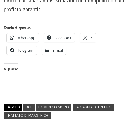
diritti o accaparrandosi situazioni di monopolio con alti
profitto garantiti.
Condividi questo:
WhatsApp
Facebook
X
Telegram
E-mail
Mi piace:
TAGGED
BCE
DOMENICO MORO
LA GABBIA DELL'EURO
TRATTATO DI MAASTRICH