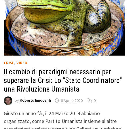
CRISI
/
VIDEO
Il cambio di paradigmi necessario per
superare la Crisi: Lo “Stato Coordinatore”
una Rivoluzione Umanista
by
Roberto Innocenti
6 Aprile 2020
0
Giusto un anno fà , il 24 Marzo 2019 abbiamo
organizzato, come Partito Umanista insieme al altre
associazioni e relatori come Nino Galloni, un workshop