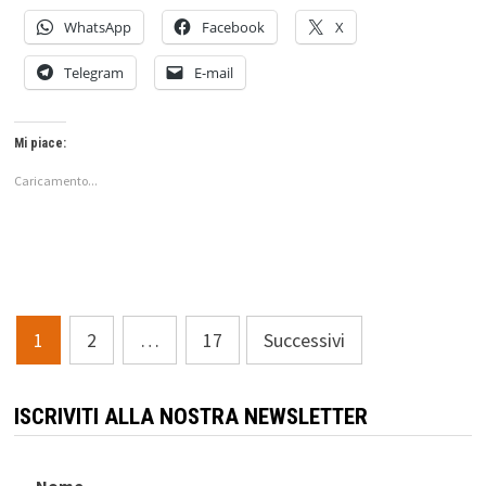
WhatsApp
Facebook
X
Telegram
E-mail
Mi piace:
Caricamento...
Paginazione
1
2
…
17
Successivi
degli
articoli
ISCRIVITI ALLA NOSTRA NEWSLETTER
Nome