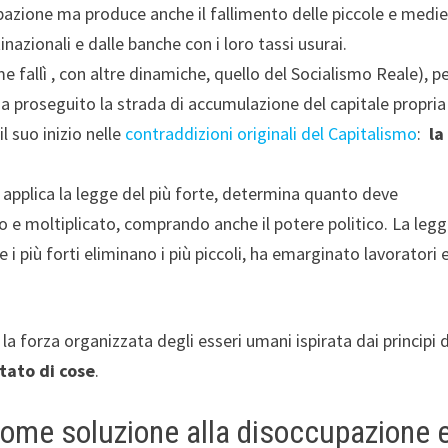
azione ma produce anche il fallimento delle piccole e medi
azionali e dalle banche con i loro tassi usurai.
 fallì , con altre dinamiche, quello del Socialismo Reale), per
 proseguito la strada di accumulazione del capitale propria
 suo inizio nelle
contraddizioni originali del Capitalismo
:
la
ale applica la legge del più forte, determina quanto deve
to e moltiplicato, comprando anche il potere politico. La leg
 i più forti eliminano i più piccoli, ha emarginato lavoratori 
 la forza organizzata degli esseri umani ispirata dai principi d
tato di cose
.
 come soluzione alla disoccupazione 