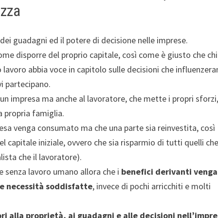
ezza
 dei guadagni ed il potere di decisione nelle imprese.
me disporre del proprio capitale, così come è giusto che chi
 lavoro abbia voce in capitolo sulle decisioni che influenzer
vi partecipano.
in un impresa ma anche al lavoratore, che mette i propri sforzi,
a propria famiglia.
resa venga consumato ma che una parte sia reinvestita, così
 capitale iniziale, ovvero che sia risparmio di tutti quelli ch
ista che il lavoratore).
re senza lavoro umano allora che i
benefici derivanti veng
re necessità soddisfatte
, invece di pochi arricchiti e molti
i alla proprietà, ai guadagni e alle decisioni nell’impr