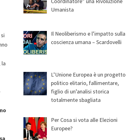
Coordinatore” una Rivoluzione
Umanista
Il Neoliberismo e l’impatto sulla
 si
coscienza umana – Scardovelli
anno
 la
L’Unione Europea è un progetto
politico elitario, fallimentare,
figlio di un’analisi storica
e
totalmente sbagliata
ano
Per Cosa si vota alle Elezioni
Europee?
esa