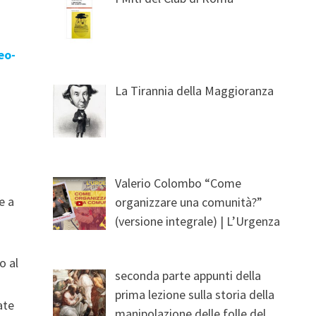
eo-
La Tirannia della Maggioranza
Valerio Colombo “Come
e a
organizzare una comunità?”
(versione integrale) | L’Urgenza
o al
seconda parte appunti della
prima lezione sulla storia della
ate
manipolazione delle folle del