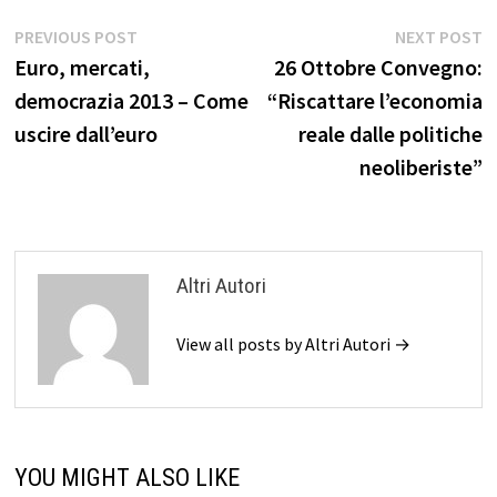
Navigazione
Previous
N
PREVIOUS POST
NEXT POST
post:
p
Euro, mercati,
26 Ottobre Convegno:
articoli
democrazia 2013 – Come
“Riscattare l’economia
uscire dall’euro
reale dalle politiche
neoliberiste”
Altri Autori
View all posts by Altri Autori →
YOU MIGHT ALSO LIKE