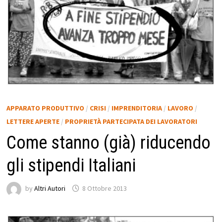
APPARATO PRODUTTIVO
/
CRISI
/
IMPRENDITORIA
/
LAVORO
/
LETTERE APERTE
/
PROPRIETÀ PARTECIPATA DEI LAVORATORI
Come stanno (già) riducendo
gli stipendi Italiani
by
Altri Autori
8 Ottobre 2013