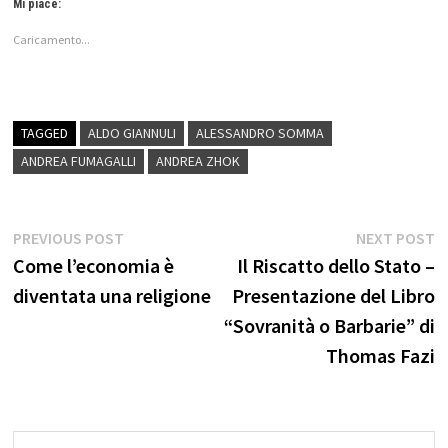
Mi piace:
Caricamento...
TAGGED
ALDO GIANNULI
ALESSANDRO SOMMA
ANDREA FUMAGALLI
ANDREA ZHOK
Navigazione
Previous
N
PREVIOUS POST
NEXT POST
post:
p
Come l’economia è
Il Riscatto dello Stato –
articoli
diventata una religione
Presentazione del Libro
“Sovranità o Barbarie” di
Thomas Fazi