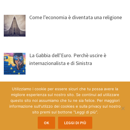
Come l’economia è diventata una religione
La Gabbia dell’Euro. Perchè uscire è
internazionalista e di Sinistra
Utilizziamo i cookie per essere sicuri che tu possa avere la
migliore esperienza sul nostro sito. Se continui ad utilizzare
questo sito noi assumiamo che tu ne sia felice. Per maggiori
informazione sull'utlizzo dei cookies e sulla privacy sul nostro
sito premi sul bottone "Leggi di più".
Copyright © 2026
Economia & Democrazia a Misura d'Uomo
.
OK
LEGGI DI PIÙ
Powered by
WordPress
and
Bam
.