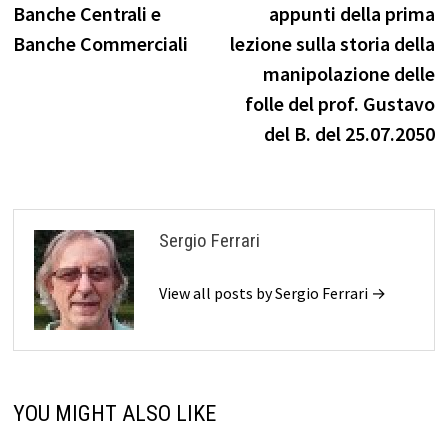
post:
p
Banche Centrali e
appunti della prima
articoli
Banche Commerciali
lezione sulla storia della
manipolazione delle
folle del prof. Gustavo
del B. del 25.07.2050
Sergio Ferrari
View all posts by Sergio Ferrari →
YOU MIGHT ALSO LIKE