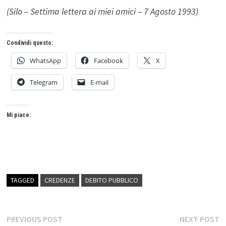
(Silo – Settima lettera ai miei amici – 7 Agosto 1993)
Condividi questo:
WhatsApp
Facebook
X
Telegram
E-mail
Mi piace:
TAGGED
CREDENZE
DEBITO PUBBLICO
Navigazione
Previous
N
PREVIOUS POST
NEXT POST