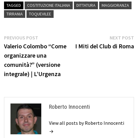
TAGGED
COSTITUZIONE ITALIANA
DITTATURA
MAGGIORANZA
TIRRANIA
TOQUEVILEE
Navigazione
Previous
N
PREVIOUS POST
NEXT POST
post:
p
Valerio Colombo “Come
I Miti del Club di Roma
articoli
organizzare una
comunità?” (versione
integrale) | L’Urgenza
Roberto Innocenti
View all posts by Roberto Innocenti
→