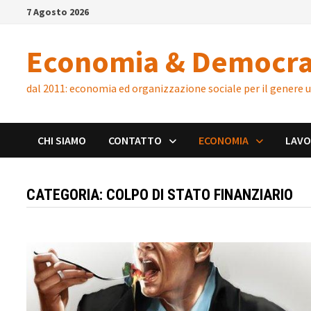
Skip
7 Agosto 2026
to
content
Economia & Democra
dal 2011: economia ed organizzazione sociale per il genere
CHI SIAMO
CONTATTO
ECONOMIA
LAV
CATEGORIA:
COLPO DI STATO FINANZIARIO