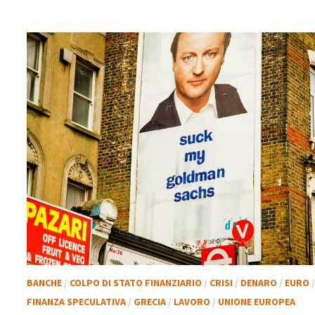
BANCHE
/
COLPO DI STATO FINANZIARIO
/
CRISI
/
DENARO
/
EURO
FINANZA SPECULATIVA
/
GRECIA
/
LAVORO
/
UNIONE EUROPEA