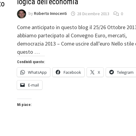
logica dell’economia
to
by
Roberto Innocenti
28 Dicembre 2013
0
Come anticipato in questo blog il 25/26 Ottobre 201
e
abbiamo partecipato al Convegno Euro, mercati,
democrazia 2013 – Come uscire dall’euro Nello stile 
questo …
Condividi questo:
WhatsApp
Facebook
X
Telegram
E-mail
Mi piace: