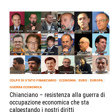
COLPO DI STATO FINANZIARIO
/
ECONOMIA
/
EURO
/
EUROPA
/
GUERRA ECONOMICA
Chianciano – resistenza alla guerra di
occupazione economica che sta
calpestando i nostri diritti