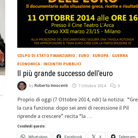
COLPO DI STATO FINANZIARIO
/
EURO
/
EUROPA
/
GUERRA
ECONOMICA
/
INCONTRI PUBBLICI
Il più grande successo dell’euro
by
Roberto Innocenti
7 Ottobre 2014
0
Proprio di oggi (7 Ottobre 2014, ndr) la notizia: “Gre
la cura funziona: dopo sei anni di recessione il Pil
riprende a crescere” recita “la …
Condividi questo:
WhatsApp
Facebook
X
Telegram