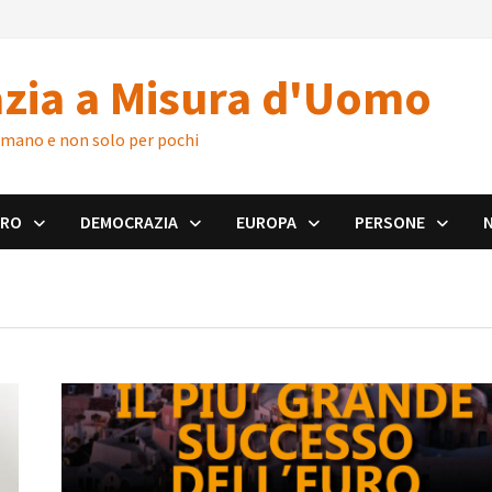
zia a Misura d'Uomo
 umano e non solo per pochi
ORO
DEMOCRAZIA
EUROPA
PERSONE