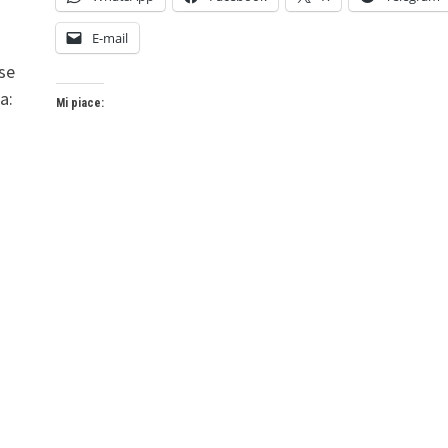
E-mail
 se
a:
Mi piace: