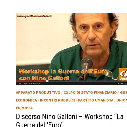
APPARATO PRODUTTIVO
/
COLPO DI STATO FINANZIARIO
/
GU
ECONOMICA
/
INCONTRI PUBBLICI
/
PARTITO UMANISTA
/
UNIO
EUROPEA
Discorso Nino Galloni – Workshop “La
Guerra dell’Euro”