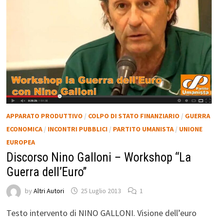
APPARATO PRODUTTIVO
/
COLPO DI STATO FINANZIARIO
/
GUERRA
ECONOMICA
/
INCONTRI PUBBLICI
/
PARTITO UMANISTA
/
UNIONE
EUROPEA
Discorso Nino Galloni – Workshop “La
Guerra dell’Euro”
by
Altri Autori
25 Luglio 2013
1
Testo intervento di NINO GALLONI. Visione dell’euro