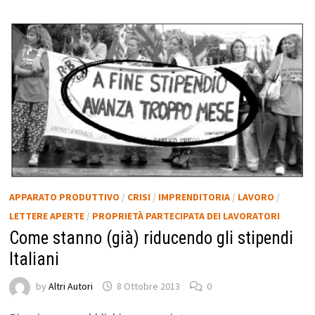
APPARATO PRODUTTIVO
/
CRISI
/
IMPRENDITORIA
/
LAVORO
/
LETTERE APERTE
/
PROPRIETÀ PARTECIPATA DEI LAVORATORI
Come stanno (già) riducendo gli stipendi
Italiani
by
Altri Autori
8 Ottobre 2013
0