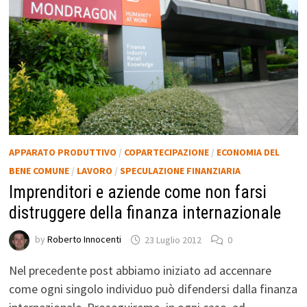
APPARATO PRODUTTIVO
/
COPARTECIPAZIONE
/
ECONOMIA DEL
BENE COMUNE
/
LAVORO
/
SPECULAZIONE FINANZIARIA
Imprenditori e aziende come non farsi
distruggere della finanza internazionale
by
Roberto Innocenti
23 Luglio 2012
0
Nel precedente post abbiamo iniziato ad accennare
come ogni singolo individuo può difendersi dalla finanza