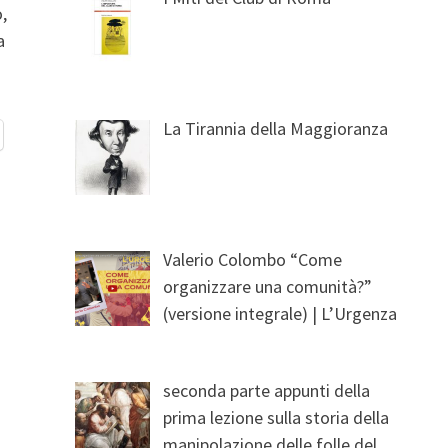
,
a
La Tirannia della Maggioranza
Valerio Colombo “Come
organizzare una comunità?”
(versione integrale) | L’Urgenza
seconda parte appunti della
prima lezione sulla storia della
manipolazione delle folle del