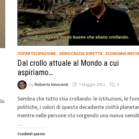
COPARTECIPAZIONE
/
DEMOCRAZIA DIRETTA
/
ECONOMIA MIST
Dal crollo attuale al Mondo a cui
aspiriamo…
by
Roberto Innocenti
7 Maggio 2012
0
Sembra che tutto stia crollando: le istituzioni, le fo
llo
politiche, i valori di questa decadente civiltà planetar
mentre nelle persone sta sorgendo una nuova sensibi
…
Condividi questo: