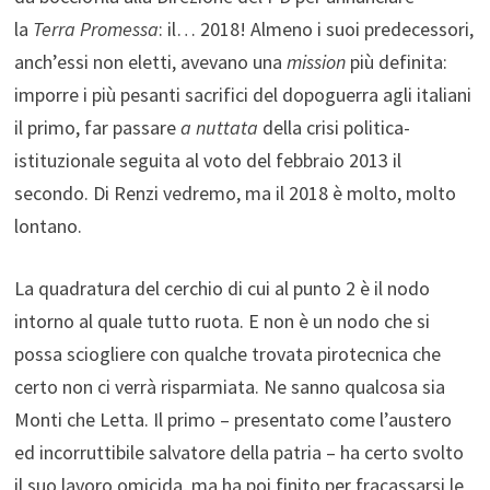
la
Terra Promessa
: il… 2018! Almeno i suoi predecessori,
anch’essi non eletti, avevano una
mission
più definita:
imporre i più pesanti sacrifici del dopoguerra agli italiani
il primo, far passare
a nuttata
della crisi politica-
istituzionale seguita al voto del febbraio 2013 il
secondo. Di Renzi vedremo, ma il 2018 è molto, molto
lontano.
La quadratura del cerchio di cui al punto 2 è il nodo
intorno al quale tutto ruota. E non è un nodo che si
possa sciogliere con qualche trovata pirotecnica che
certo non ci verrà risparmiata. Ne sanno qualcosa sia
Monti che Letta. Il primo – presentato come l’austero
ed incorruttibile salvatore della patria – ha certo svolto
il suo lavoro omicida, ma ha poi finito per fracassarsi le