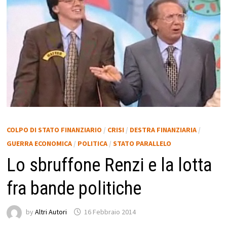
COLPO DI STATO FINANZIARIO
/
CRISI
/
DESTRA FINANZIARIA
/
GUERRA ECONOMICA
/
POLITICA
/
STATO PARALLELO
Lo sbruffone Renzi e la lotta
fra bande politiche
by
Altri Autori
16 Febbraio 2014