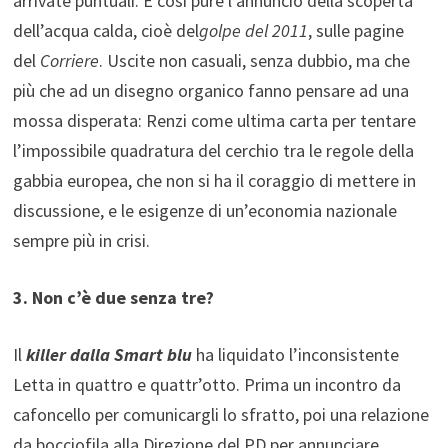
arrivate puntuali. E così pure l’annuncio della scoperta
dell’acqua calda, cioè del
golpe del 2011
, sulle pagine
del
Corriere
. Uscite non casuali, senza dubbio, ma che
più che ad un disegno organico fanno pensare ad una
mossa disperata: Renzi come ultima carta per tentare
l’impossibile quadratura del cerchio tra le regole della
gabbia europea, che non si ha il coraggio di mettere in
discussione, e le esigenze di un’economia nazionale
sempre più in crisi.
3. Non c’è due senza tre?
Il
killer dalla Smart blu
ha liquidato l’inconsistente
Letta in quattro e quattr’otto. Prima un incontro da
cafoncello per comunicargli lo sfratto, poi una relazione
da bocciofila alla Direzione del PD per annunciare