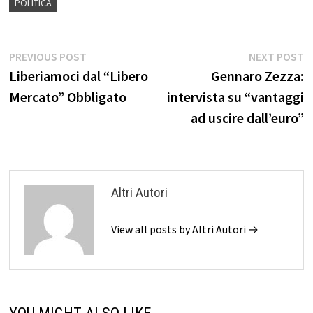
POLITICA
Navigazione
Previous
N
PREVIOUS POST
NEXT POST
post:
p
Liberiamoci dal “Libero
Gennaro Zezza:
articoli
Mercato” Obbligato
intervista su “vantaggi
ad uscire dall’euro”
Altri Autori
View all posts by Altri Autori →