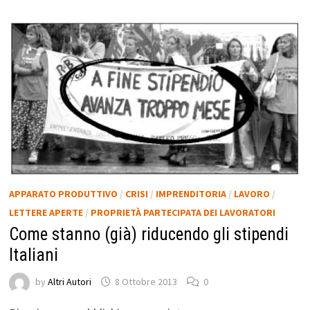
APPARATO PRODUTTIVO
/
CRISI
/
IMPRENDITORIA
/
LAVORO
/
LETTERE APERTE
/
PROPRIETÀ PARTECIPATA DEI LAVORATORI
Come stanno (già) riducendo gli stipendi
Italiani
by
Altri Autori
8 Ottobre 2013
0