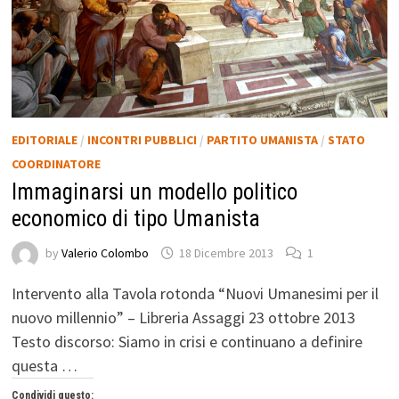
EDITORIALE
/
INCONTRI PUBBLICI
/
PARTITO UMANISTA
/
STATO
COORDINATORE
Immaginarsi un modello politico
economico di tipo Umanista
by
Valerio Colombo
18 Dicembre 2013
1
Intervento alla Tavola rotonda “Nuovi Umanesimi per il
nuovo millennio” – Libreria Assaggi 23 ottobre 2013
Testo discorso: Siamo in crisi e continuano a definire
questa …
Condividi questo: