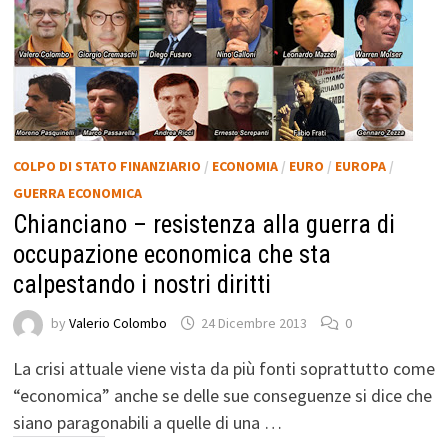
COLPO DI STATO FINANZIARIO
/
ECONOMIA
/
EURO
/
EUROPA
/
GUERRA ECONOMICA
Chianciano – resistenza alla guerra di
occupazione economica che sta
calpestando i nostri diritti
by
Valerio Colombo
24 Dicembre 2013
0
La crisi attuale viene vista da più fonti soprattutto come
“economica” anche se delle sue conseguenze si dice che
siano paragonabili a quelle di una …