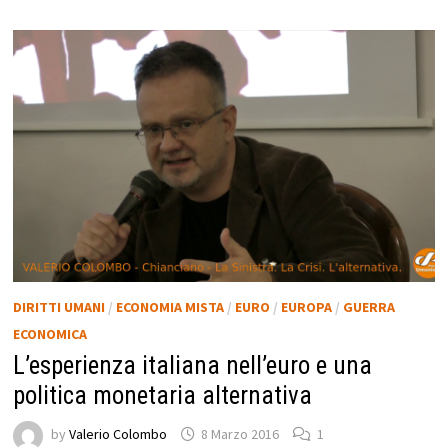
DIRITTI UMANI
/
ECONOMIA MISTA
/
EURO
/
EUROPA
/
GUERRA
ECONOMICA
L’esperienza italiana nell’euro e una
politica monetaria alternativa
by
Valerio Colombo
8 Marzo 2016
1