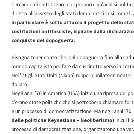
Cercando di sintetizzare e di proporre un’analisi poli
diretto all’assetto degli stati democratici così come l
In particolare è sotto attacco il progetto dello s
costituzioni antifasciste, ispirate dalla dichiarazi
conquiste del dopoguerra.
Bisogna tener conto che, dal dopoguerra fino alla cadut
mondo capitalista per fare da cuscinetto verso la cort
Nel ’71 gli Stati Uniti (Nixon) ruppero unilateralmente 
dollaro.
Negli anni ’70 in America (USA) iniziò una ripresa del 
c’erano state politiche che si potrebbero chiamare fo
e un processo di democratizzazione. Ma negli anni ’70 i
delle politiche Keynesiane – Neoliberismo)
in cui i 
processo di democratizzazione, organizzarono una vera