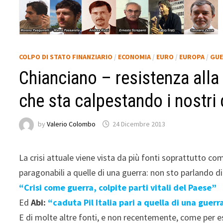
COLPO DI STATO FINANZIARIO
/
ECONOMIA
/
EURO
/
EUROPA
/
GUE
Chianciano – resistenza all
che sta calpestando i nostri d
by
Valerio Colombo
24 Dicembre 2013
La crisi attuale viene vista da più fonti soprattutto 
paragonabili a quelle di una guerra: non sto parlando di
“Crisi come guerra, colpite parti vitali del Paese”
Ed
Abi:
“caduta Pil Italia pari a quella di una guerr
E di molte altre fonti, e non recentemente, come per e