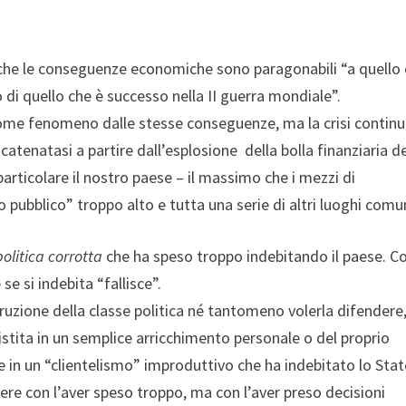
o, che le conseguenze economiche sono paragonabili “a quello
di quello che è successo nella II guerra mondiale”.
a come fenomeno dalle stesse conseguenze, ma la crisi contin
atenatasi a partire dall’esplosione della bolla finanziaria d
particolare il nostro paese – il massimo che i mezzi di
o pubblico” troppo alto e tutta una serie di altri luoghi comun
olitica corrotta
che ha speso troppo indebitando il paese. 
e si indebita “fallisce”.
ruzione della classe politica né tantomeno volerla difendere,
istita in un semplice arricchimento personale o del proprio
e in un “clientelismo” improduttivo che ha indebitato lo Stat
dere con l’aver speso troppo, ma con l’aver preso decisioni