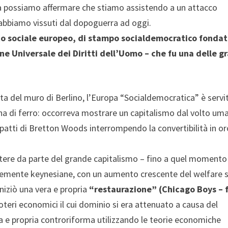
tica possiamo affermare che stiamo assistendo a un attacco
i abbiamo vissuti dal dopoguerra ad oggi.
tato sociale europeo, di stampo socialdemocratico fondat
one Universale dei Diritti dell’Uomo – che fu una delle g
a del muro di Berlino, l’Europa “Socialdemocratica” è servit
ina di ferro: occorreva mostrare un capitalismo dal volto um
i patti di Bretton Woods interrompendo la convertibilità in or
potere da parte del grande capitalismo – fino a quel momento
rtemente keynesiane, con un aumento crescente del welfare 
niziò una vera e propria
“restaurazione” (Chicago Boys – 
poteri economici il cui dominio si era attenuato a causa del
 e propria controriforma utilizzando le teorie economiche