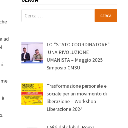
Ricerca
per:
 che
ua ad
LO “STATO COORDINATORE”
el
UNA RIVOLUZIONE
UMANISTA – Maggio 2025
i.
Simposio CMSU
Come
Trasformazione personale e
sociale per un movimento di
 è
liberazione – Workshop
Liberazione 2024
o.
I Miti del Club di Roma