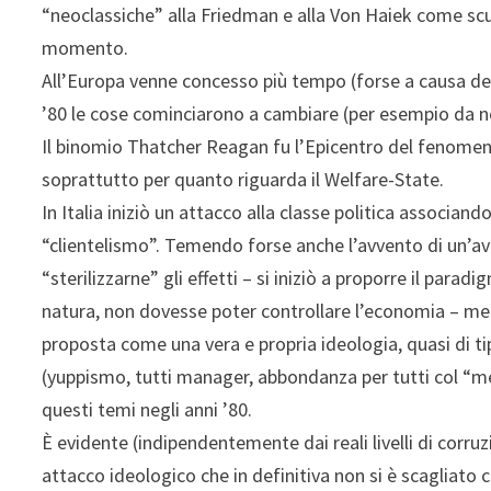
“neoclassiche” alla Friedman e alla Von Haiek come scu
momento.
All’Europa venne concesso più tempo (forse a causa dell
’80 le cose cominciarono a cambiare (per esempio da noi
Il binomio Thatcher Reagan fu l’Epicentro del fenomeno
soprattutto per quanto riguarda il Welfare-State.
In Italia iniziò un attacco alla classe politica associa
“clientelismo”. Temendo forse anche l’avvento di un’ava
“sterilizzarne” gli effetti – si iniziò a proporre il para
natura, non dovesse poter controllare l’economia – megl
proposta come una vera e propria ideologia, quasi di tip
(yuppismo, tutti manager, abbondanza per tutti col “me
questi temi negli anni ’80.
È evidente (indipendentemente dai reali livelli di corruzi
attacco ideologico che in definitiva non si è scagliato 