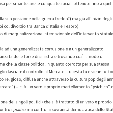
sa per smantellare le conquiste sociali ottenute fino a quel
a sua posizione nella guerra fredda?) ma già all’inizio degli
 col divorzio tra Banca d’Italia e Tesoro).
 di marginalizzazione internazionale dell’intervento statal
ndola ad una generalizzata corruzione e a un generalizzato
nzata delle forze di sinistra e trovando così il modo di
digma che la classe politica, in quanto corrotta per sua stessa
io lasciare il controllo al Mercato – questa fu e viene tutto
o religioso, diffusa anche attraverso la cultura pop degli ann
rcato”) – ci fu un vero e proprio martellamento “psichico” d
one dei singoli politici) che si è trattato di un vero e proprio
contro i
politici
ma contro la sovranità democratica dello Sta