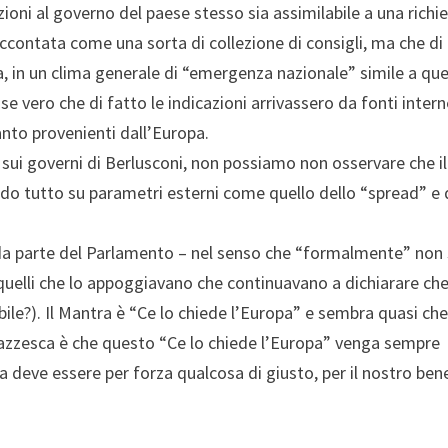
oni al governo del paese stesso sia assimilabile a una richi
accontata come una sorta di collezione di consigli, ma che di
a, in un clima generale di “emergenza nazionale” simile a que
se vero che di fatto le indicazioni arrivassero da fonti intern
uanto provenienti dall’Europa.
ui governi di Berlusconi, non possiamo non osservare che il
ndo tutto su parametri esterni come quello dello “spread” e 
da parte del Parlamento – nel senso che “formalmente” non 
 quelli che lo appoggiavano che continuavano a dichiarare che
ile?). Il Mantra è “Ce lo chiede l’Europa” e sembra quasi ch
azzesca è che questo “Ce lo chiede l’Europa” venga sempre
a deve essere per forza qualcosa di giusto, per il nostro ben