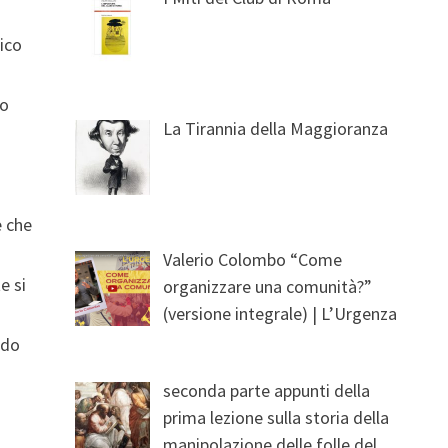
lico
so
La Tirannia della Maggioranza
e che
Valerio Colombo “Come
e si
organizzare una comunità?”
(versione integrale) | L’Urgenza
ndo
seconda parte appunti della
prima lezione sulla storia della
manipolazione delle folle del