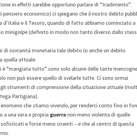
uzione in effetti sarebbe opportuno parlare di “tradimento”.
e di pensiero economico) ci spiegano che il nostro debito pubb
ca d’Italia e il Tesoro, quando di fatto abbiamo cominciato a
io minigolpe (definito in modo non tanto diverso dallo stes
ni di sovranità monetaria tale debito (o anche un debito
a quella attuale.
 si è “mangiata tutto” sono solo alcune delle tante menzogn
lo non può essere quello di svelarle tutte. Ci sono ormai
li strumenti di comprensione della situazione attuale (molt
ttega Partigiana).
el fenomeno che stiamo vivendo, per renderci conto fino in fo
o a una vera e propria
guerra
non meno violenta di quelle
sofisticati e forse meno cruenti – e che al centro di questa
orno.