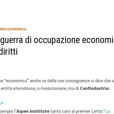
RRA ECONOMICA
a guerra di occupazione econom
iritti
come “economica” anche se delle sue conseguenze si dice che 
 entità eterodosse, o rivoluzionarie, ma di
Confindustria:
a”
sempio l’
Aspen Insititute
tanto caro al premier Letta:
“La