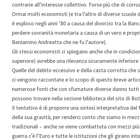
contrarie all’interesse collettivo. Forse più che di corr
Ormai molti economisti
(e tra l’altro di diverse scuol
è esploso negli anni ’80 a causa del divorzio tra la Ban
perdere sovranità monetaria a causa di un vero e propr
Beniamino Andreatta che ne fu l’autore).
Gli stessi economisti ci spiegano anche che in condizio
superiore) avrebbe una rilevanza sicuramente inferiore 
Quelle del debito eccessivo e della casta corrotta che
ci vengono raccontate e lo scopo di questo breve artico
numerose fonti che con sfumature diverse danno tutti g
possono trovare nella sezione biblioteca del sito di Bo
Il tentativo è di proporre una sintesi interpretativa d
della sua gravità; per renderci conto che siamo in mezz
tradizionali – anche se viene combattuta con mezzi più 
guerra c’è l’Euro e tutte le istituzioni che gli girano int