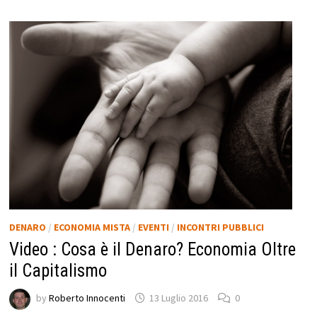
DENARO
/
ECONOMIA MISTA
/
EVENTI
/
INCONTRI PUBBLICI
Video : Cosa è il Denaro? Economia Oltre
il Capitalismo
by
Roberto Innocenti
13 Luglio 2016
0