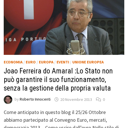
ECONOMIA
/
EURO
/
EUROPA
/
EVENTI
/
UNIONE EUROPEA
Joao Ferreira do Amaral :Lo Stato non
può garantire il suo funzionamento,
senza la gestione della propria valuta
by
Roberto Innocenti
20 Novembre 2013
0
Come anticipato in questo blog il 25/26 Ottobre
abbiamo partecipato al Convegno Euro, mercati,
democrazia 2013 – Come uscire dall’euro Nello stile di