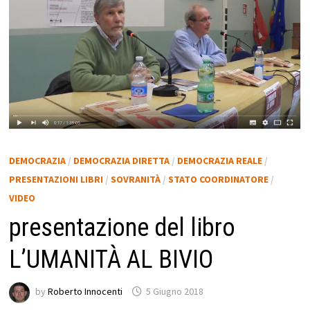
DEMOCRAZIA
/
DEMOCRAZIA DIRETTA
/
DEMOCRAZIA REALE
/
PRESENTAZIONI LIBRI
/
SOVRANITÀ
/
STATO COORDINATORE
/
VIDEO
presentazione del libro
L’UMANITÀ AL BIVIO
by
Roberto Innocenti
5 Giugno 2018