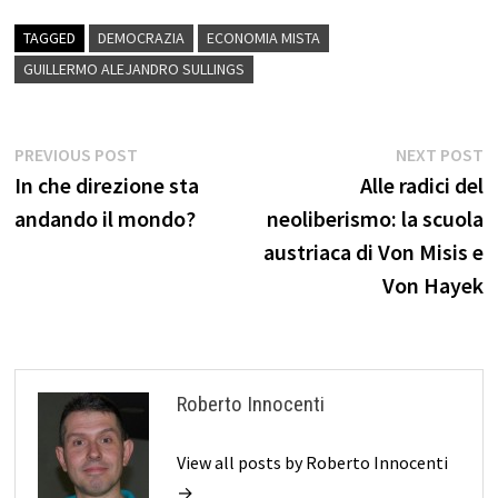
TAGGED
DEMOCRAZIA
ECONOMIA MISTA
GUILLERMO ALEJANDRO SULLINGS
Navigazione
Previous
N
PREVIOUS POST
NEXT POST
post:
p
In che direzione sta
Alle radici del
articoli
andando il mondo?
neoliberismo: la scuola
austriaca di Von Misis e
Von Hayek
Roberto Innocenti
View all posts by Roberto Innocenti
→