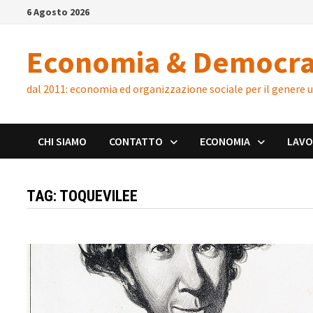
Skip
6 Agosto 2026
to
content
Economia & Democra
dal 2011: economia ed organizzazione sociale per il genere
CHI SIAMO
CONTATTO
ECONOMIA
LAV
TAG:
TOQUEVILEE