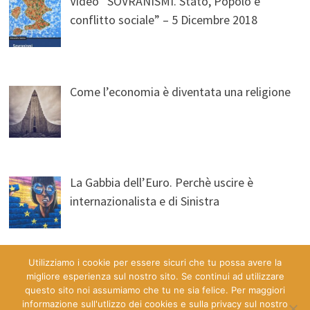
Video “SOVRANISMI. Stato, Popolo e
conflitto sociale” – 5 Dicembre 2018
Come l’economia è diventata una religione
La Gabbia dell’Euro. Perchè uscire è
internazionalista e di Sinistra
Utilizziamo i cookie per essere sicuri che tu possa avere la
migliore esperienza sul nostro sito. Se continui ad utilizzare
questo sito noi assumiamo che tu ne sia felice. Per maggiori
informazione sull'utlizzo dei cookies e sulla privacy sul nostro