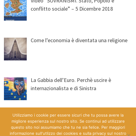
Video “SOVRANISMI. Stato, Popolo e
conflitto sociale” – 5 Dicembre 2018
Come l’economia è diventata una religione
La Gabbia dell’Euro. Perchè uscire è
internazionalista e di Sinistra
Utilizziamo i cookie per essere sicuri che tu possa avere la
migliore esperienza sul nostro sito. Se continui ad utilizzare
questo sito noi assumiamo che tu ne sia felice. Per maggiori
informazione sull'utlizzo dei cookies e sulla privacy sul nostro