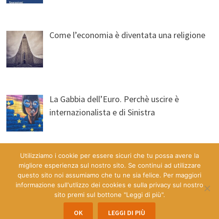
Come l’economia è diventata una religione
La Gabbia dell’Euro. Perchè uscire è
internazionalista e di Sinistra
Utilizziamo i cookie per essere sicuri che tu possa avere la
migliore esperienza sul nostro sito. Se continui ad utilizzare
questo sito noi assumiamo che tu ne sia felice. Per maggiori
informazione sull'utlizzo dei cookies e sulla privacy sul nostro
sito premi sul bottone "Leggi di più".
Copyright © 2026
Economia & Democrazia a Misura d'Uomo
.
OK
LEGGI DI PIÙ
Powered by
WordPress
and
Bam
.