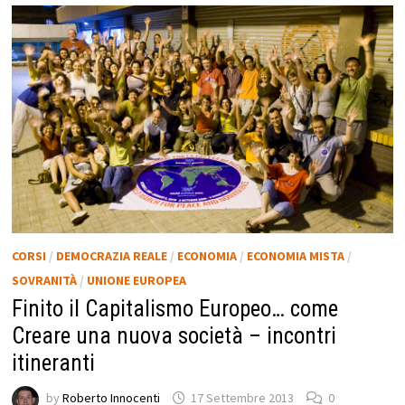
CORSI
/
DEMOCRAZIA REALE
/
ECONOMIA
/
ECONOMIA MISTA
/
SOVRANITÀ
/
UNIONE EUROPEA
Finito il Capitalismo Europeo… come
Creare una nuova società – incontri
itineranti
by
Roberto Innocenti
17 Settembre 2013
0