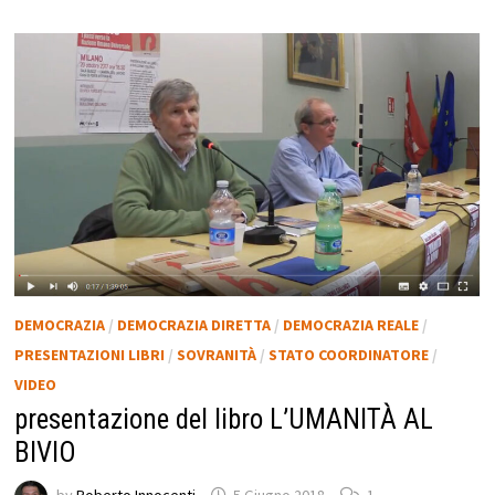
DEMOCRAZIA
/
DEMOCRAZIA DIRETTA
/
DEMOCRAZIA REALE
/
PRESENTAZIONI LIBRI
/
SOVRANITÀ
/
STATO COORDINATORE
/
VIDEO
presentazione del libro L’UMANITÀ AL
BIVIO