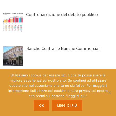
Contronarrazione del debito pubblico
Banche Centrali e Banche Commerciali
Utilizziamo i cookie per essere sicuri che tu possa avere la
migliore esperienza sul nostro sito. Se continui ad utilizzare
L’inflazione per principianti
questo sito noi assumiamo che tu ne sia felice. Per maggiori
informazione sull'utlizzo dei cookies e sulla privacy sul nostro
sito premi sul bottone "Leggi di più".
OK
LEGGI DI PIÙ