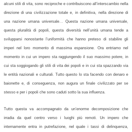
alcuni stili di vita, sono reciproche e contribuiscono all’interscambio nella
direzione di una civilizzazione totale e, in definitiva, nella direzione di
una nazione umana universale… Questa nazione umana universale,
questa pluralità di popoli, questa diversità nell’unità umana tende a
svilupparsi nonostante l’uniformità che hanno preteso di stabilire gli
imperi nel loro momento di massima espansione. Ora entriamo nel
momento in cui un impero sta raggiungendo il suo massimo potere, in
cui sta soggiogando gli stili di vita dei popoli e in cui sta spazzando via
le entità nazionali e culturali. Tutto questo lo sta facendo con denaro e
baionette e, di conseguenza, non augura un finale civilizzato per se
stesso e per i popoli che sono caduti sotto la sua influenza.
Tutto questa va accompagnato da un’enorme decomposizione che
irradia da quel centro verso i luoghi più remoti. Un impero che
internamente entra in putrefazione, nel quale i tassi di delinquenza,