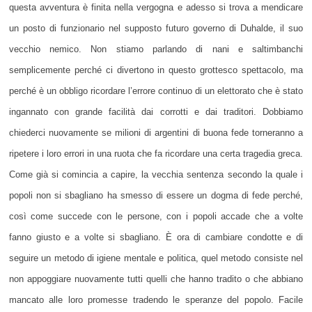
questa avventura è finita nella vergogna e adesso si trova a mendicare
un posto di funzionario nel supposto futuro governo di Duhalde, il suo
vecchio nemico. Non stiamo parlando di nani e saltimbanchi
semplicemente perché ci divertono in questo grottesco spettacolo, ma
perché è un obbligo ricordare l’errore continuo di un elettorato che è stato
ingannato con grande facilità dai corrotti e dai traditori. Dobbiamo
chiederci nuovamente se milioni di argentini di buona fede torneranno a
ripetere i loro errori in una ruota che fa ricordare una certa tragedia greca.
Come già si comincia a capire, la vecchia sentenza secondo la quale i
popoli non si sbagliano ha smesso di essere un dogma di fede perché,
così come succede con le persone, con i popoli accade che a volte
fanno giusto e a volte si sbagliano. È ora di cambiare condotte e di
seguire un metodo di igiene mentale e politica, quel metodo consiste nel
non appoggiare nuovamente tutti quelli che hanno tradito o che abbiano
mancato alle loro promesse tradendo le speranze del popolo. Facile