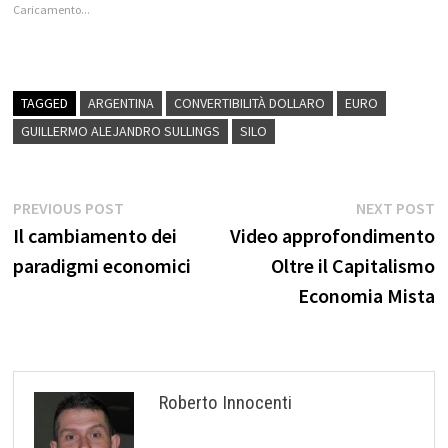
Caricamento...
TAGGED
ARGENTINA
CONVERTIBILITÀ DOLLARO
EURO
GUILLERMO ALEJANDRO SULLINGS
SILO
Navigazione
Previous
N
PREVIOUS POST
NEXT POST
post:
p
Il cambiamento dei
Video approfondimento
articoli
paradigmi economici
Oltre il Capitalismo
Economia Mista
Roberto Innocenti