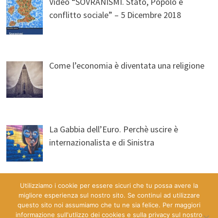
Video “SOVRANISMI. Stato, Popolo e
conflitto sociale” – 5 Dicembre 2018
Come l’economia è diventata una religione
La Gabbia dell’Euro. Perchè uscire è
internazionalista e di Sinistra
Utilizziamo i cookie per essere sicuri che tu possa avere la
migliore esperienza sul nostro sito. Se continui ad utilizzare
questo sito noi assumiamo che tu ne sia felice. Per maggiori
informazione sull'utlizzo dei cookies e sulla privacy sul nostro