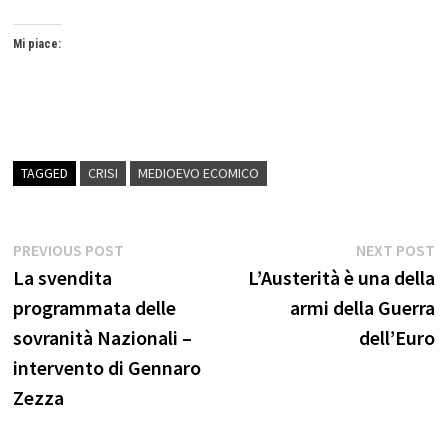
Mi piace:
TAGGED
CRISI
MEDIOEVO ECOMICO
Navigazione
Previous
N
PREVIOUS POST
NEXT POST
post:
p
La svendita
L’Austerità è una della
articoli
programmata delle
armi della Guerra
sovranità Nazionali –
dell’Euro
intervento di Gennaro
Zezza