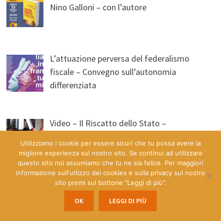
Nino Galloni – con l’autore
L’attuazione perversa del federalismo
fiscale – Convegno sull’autonomia
differenziata
Video – Il Riscatto dello Stato –
Presentazione libro “Sovranità o Barbarie”
Utilizziamo i cookie per essere sicuri che tu possa avere la
di Thomas Fazi
migliore esperienza sul nostro sito. Se continui ad utilizzare
questo sito noi assumiamo che tu ne sia felice. Per maggiori
informazione sull'utlizzo dei cookies e sulla privacy sul nostro
sito premi sul bottone "Leggi di più".
Video dell’evento Lo “Stato Coordinatore”
una Rivoluzione Umanista
OK
LEGGI DI PIÙ