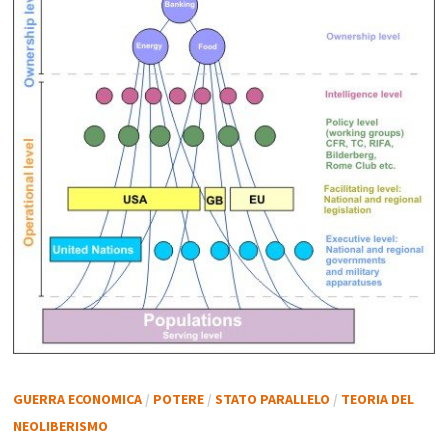
GUERRA ECONOMICA
/
POTERE
/
STATO PARALLELO
/
TEORIA DEL
NEOLIBERISMO