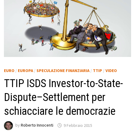
EURO
/
EUROPA
/
SPECULAZIONE FINANZIARIA
/
TTIP
/
VIDEO
TTIP ISDS Investor-to-State-
Dispute–Settlement per
schiacciare le democrazie
by
Roberto Innocenti
9 Febbraio 2015