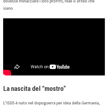
dovesse minacciare i loro profitti, reali o attesi che
siano.
La nascita del “mostro”
L’ISDS è nato nel dopoguerra per idea della Germania,