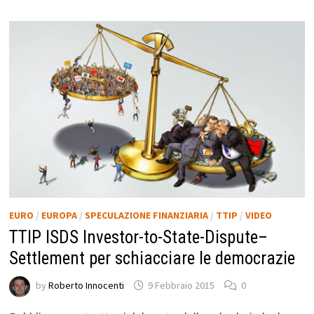
EURO
/
EUROPA
/
SPECULAZIONE FINANZIARIA
/
TTIP
/
VIDEO
TTIP ISDS Investor-to-State-Dispute–
Settlement per schiacciare le democrazie
by
Roberto Innocenti
9 Febbraio 2015
0