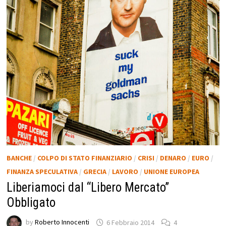
BANCHE
/
COLPO DI STATO FINANZIARIO
/
CRISI
/
DENARO
/
EURO
/
FINANZA SPECULATIVA
/
GRECIA
/
LAVORO
/
UNIONE EUROPEA
Liberiamoci dal “Libero Mercato”
Obbligato
by
Roberto Innocenti
6 Febbraio 2014
4