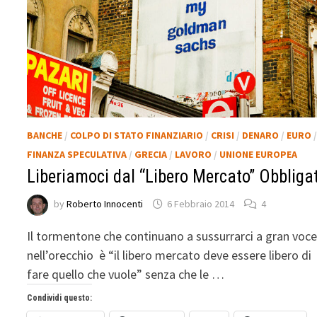
BANCHE
/
COLPO DI STATO FINANZIARIO
/
CRISI
/
DENARO
/
EURO
FINANZA SPECULATIVA
/
GRECIA
/
LAVORO
/
UNIONE EUROPEA
Liberiamoci dal “Libero Mercato” Obbliga
by
Roberto Innocenti
6 Febbraio 2014
4
Il tormentone che continuano a sussurrarci a gran voc
nell’orecchio è “il libero mercato deve essere libero di
fare quello che vuole” senza che le …
Condividi questo: