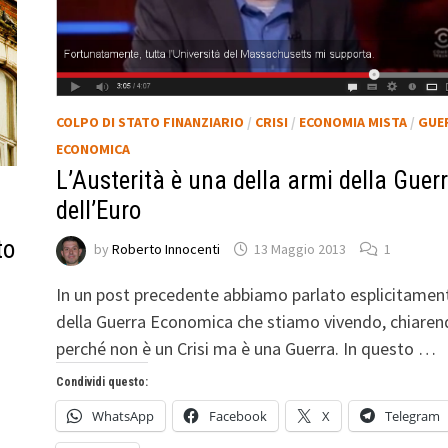
COLPO DI STATO FINANZIARIO
/
CRISI
/
ECONOMIA MISTA
/
GUE
ECONOMICA
L’Austerità è una della armi della Guer
/
dell’Euro
to
by
Roberto Innocenti
13 Maggio 2013
1
In un post precedente abbiamo parlato esplicitamen
della Guerra Economica che stiamo vivendo, chiare
e
perché non è un Crisi ma è una Guerra. In questo …
Condividi questo:
WhatsApp
Facebook
X
Telegram