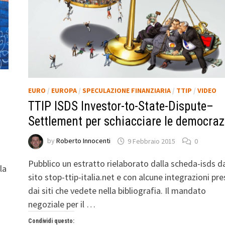
EURO
/
EUROPA
/
SPECULAZIONE FINANZIARIA
/
TTIP
/
VIDEO
TTIP ISDS Investor-to-State-Dispute–
Settlement per schiacciare le democraz
by
Roberto Innocenti
9 Febbraio 2015
0
Pubblico un estratto rielaborato dalla scheda-isds d
la
sito stop-ttip-italia.net e con alcune integrazioni pre
dai siti che vedete nella bibliografia. Il mandato
negoziale per il …
Condividi questo: