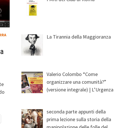
RRA
La Tirannia della Maggioranza
ra
Valerio Colombo “Come
organizzare una comunità?”
te
(versione integrale) | L’Urgenza
ndo
seconda parte appunti della
prima lezione sulla storia della
manipolazione delle folle del