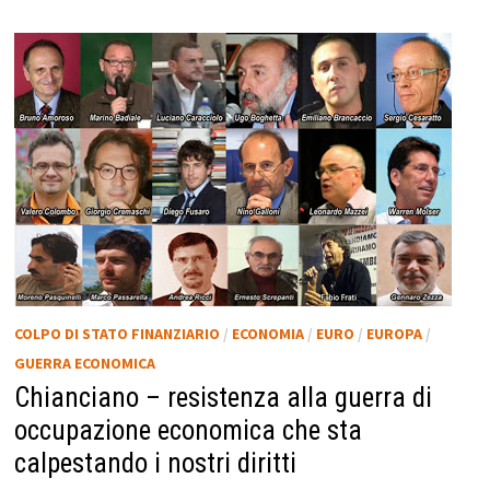
COLPO DI STATO FINANZIARIO
/
ECONOMIA
/
EURO
/
EUROPA
/
GUERRA ECONOMICA
Chianciano – resistenza alla guerra di
occupazione economica che sta
calpestando i nostri diritti