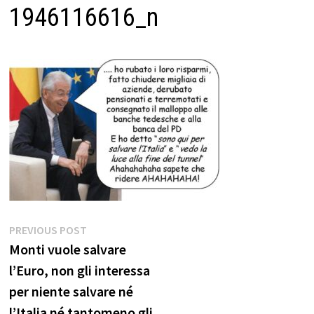
1946116616_n
Navigazione
Previous
PREVIOUS POST
post:
Monti vuole salvare
articoli
l’Euro, non gli interessa
per niente salvare né
l’Italia né tantomeno gli