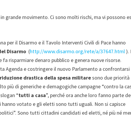
 in grande movimento. Ci sono molti rischi,
ma vi possono e
.
na per il Disarmo e il Tavolo Interventi Civili di Pace hanno
del Disarmo
(
http://www.disarmo.org/rete/a/37647.html
).
che fa risparmiare denaro pubblico e genera nuove risorse.
a Agenda e costringere il nuovo Parlamento a confrontarsi 
riduzione drastica della spesa militare
sono due priorità
lto più di generiche e demagogiche campagne “contro la ca
 slogan “
tutti a casa
”, perché ora anche loro fanno parte de
ori hanno votato e gli eletti sono tutti uguali. Non si capisce
politici”. Sono tutti cittadini candidati ed eletti, né più né m