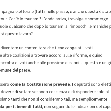
campagna elettorale (fatta nelle piazze, e anche questo è stat
our. Cos’è lo tsunami? L’onda arriva, travolge e sommerge
i vuole qualcuno che dopo lo tsunami si rimbocchi le maniche 
 farà questo lavoro?
i diventare un contenitore che tiene congelati i voti.
 altre coalizioni a trovare accordi sulle riforme, e quindi
la raccolta di voti anche alle prossime elezioni… questo è un g
omune del paese.
issero
come la Costituzione prevede
. I deputati sono elett
il dovere di votare secondo coscienza e di rispondere solo al
 ne siano tanti che non si considerano tali, ma semplicemente
la per il bene di tutti
, non seguendo le indicazioni del cap