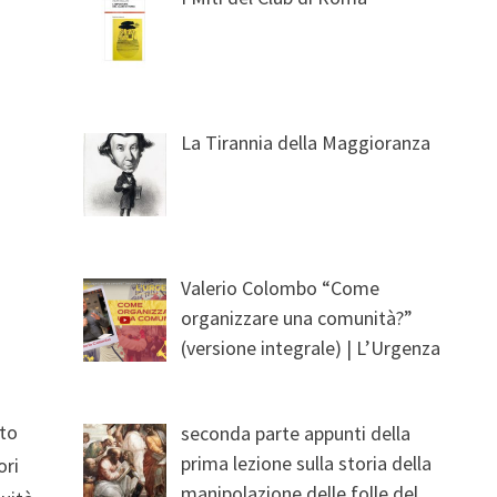
La Tirannia della Maggioranza
Valerio Colombo “Come
organizzare una comunità?”
(versione integrale) | L’Urgenza
ato
seconda parte appunti della
prima lezione sulla storia della
ori
manipolazione delle folle del