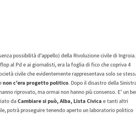
senza possibilità d’appello) della Rivoluzione civile di Ingroia. 
op al Pd e ai giornalisti, era la foglia di fico che copriva 4
 società civile che evidentemente rappresentava solo se stessa
le
non c’era progetto politico
. Dopo il disastro della Sinistr
 ci hanno riprovato, ma ormai non hanno più consenso. E’ un b
viato da
Cambiare si può, Alba, Lista Civica
e tanti altri
le, potrà proseguire tenendo aperto un laboratorio politico