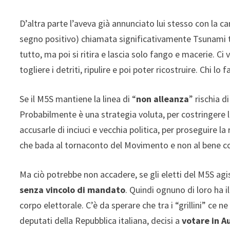
D’altra parte l’aveva già annunciato lui stesso con la 
segno positivo) chiamata significativamente Tsunami t
tutto, ma poi si ritira e lascia solo fango e macerie. C
togliere i detriti, ripulire e poi poter ricostruire. Chi lo
Se il M5S mantiene la linea di “
non alleanza
” rischia d
Probabilmente è una strategia voluta, per costringere le
accusarle di inciuci e vecchia politica, per proseguire 
che bada al tornaconto del Movimento e non al bene c
Ma ciò potrebbe non accadere, se gli eletti del M5S ag
senza vincolo di mandato
. Quindi ognuno di loro ha 
corpo elettorale. C’è da sperare che tra i “grillini” ce
deputati della Repubblica italiana, decisi a
votare in Au