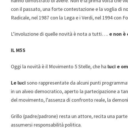
hanno dimostrato di avere. Non è la prima volta che vie
con il passato, una forte contestazione e la voglia di n
Radicale, nel 1987 con la Lega e i Verdi, nel 1994 con For
L’involuzione di quelle novità è nota a tutti….
e non è 
IL M5S
Oggi la novità è il Movimento 5 Stelle, che ha
luci e o
Le luci
sono rappresentate da alcuni punti programmatic
in un alveo democratico, aperto la partecipazione a tan
del movimento, l’assenza di confronto reale, la demoni
Grillo (padre/padrone) resta un attore, recita una parte
assumersi responsabilità politica.