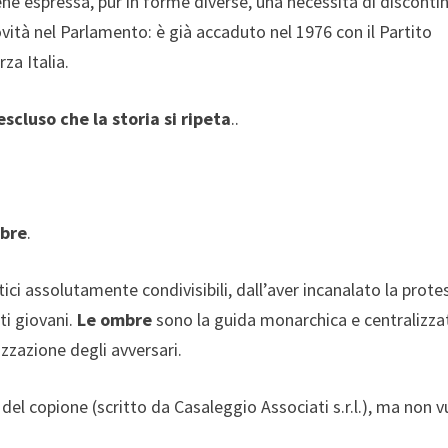
ne espressa, pur in forme diverse, una necessità di disconti
ovità nel Parlamento: è già accaduto nel 1976 con il Partito
za Italia.
escluso che la storia si ripeta
..
mbre
.
i assolutamente condivisibili, dall’aver incanalato la prote
ti giovani.
Le ombre
sono la guida monarchica e centralizza
zzazione degli avversari.
 del copione (scritto da Casaleggio Associati s.r.l.), ma non v