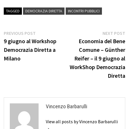
TAGGED
DEMOCRAZIA DIRETTA
INCONTRI PUBBLICI
Navigazione
Previous
N
PREVIOUS POST
NEXT POST
post:
p
9 giugno al Workshop
Economia del Bene
articoli
Democrazia Diretta a
Comune – Günther
Milano
Reifer – il 9 giugno al
WorkShop Democrazia
Diretta
Vincenzo Barbarulli
View all posts by Vincenzo Barbarulli