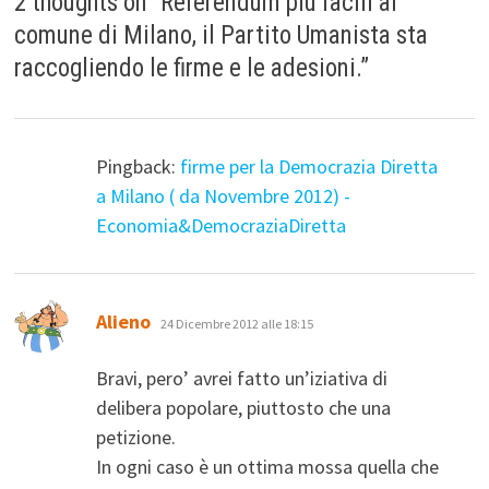
2 thoughts on “
Referendum più facili al
comune di Milano, il Partito Umanista sta
raccogliendo le firme e le adesioni.
”
Pingback:
firme per la Democrazia Diretta
a Milano ( da Novembre 2012) -
Economia&DemocraziaDiretta
ha
Alieno
24 Dicembre 2012 alle 18:15
detto:
Bravi, pero’ avrei fatto un’iziativa di
delibera popolare, piuttosto che una
petizione.
In ogni caso è un ottima mossa quella che