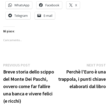
WhatsApp
Facebook
X
Telegram
E-mail
Mi piace:
Caricamento...
Navigazione
Previous
N
PREVIOUS POST
NEXT POST
post:
p
Breve storia dello scippo
Perchè l’Euro è una
articoli
del Monte Dei Paschi,
trappola, i punti chiave
ovvero come far fallire
elaborati dal libro
una banca e vivere felici
(e ricchi)