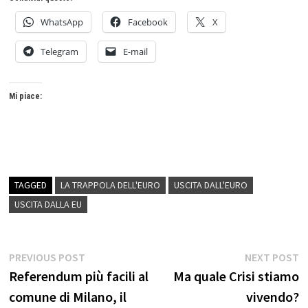
WhatsApp
Facebook
X
Telegram
E-mail
Mi piace:
TAGGED
LA TRAPPOLA DELL'EURO
USCITA DALL'EURO
USCITA DALLA EU
Navigazione
Previous
N
PREVIOUS POST
NEXT POST
post:
p
Referendum più facili al
Ma quale Crisi stiamo
articoli
comune di Milano, il
vivendo?