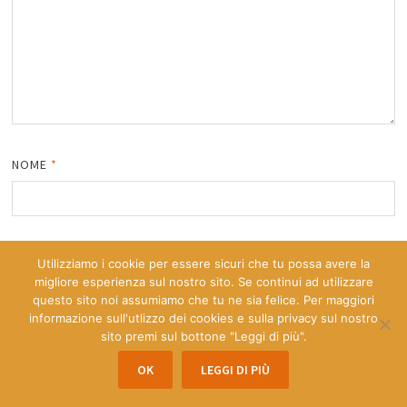
NOME
*
EMAIL
*
Utilizziamo i cookie per essere sicuri che tu possa avere la
migliore esperienza sul nostro sito. Se continui ad utilizzare
questo sito noi assumiamo che tu ne sia felice. Per maggiori
informazione sull'utlizzo dei cookies e sulla privacy sul nostro
SITO WEB
sito premi sul bottone "Leggi di più".
OK
LEGGI DI PIÙ