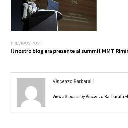
Navigazione
Previous
PREVIOUS POST
post:
Il nostro blog era presente al summit MMT Rimi
articoli
Vincenzo Barbarulli
View all posts by Vincenzo Barbarulli 