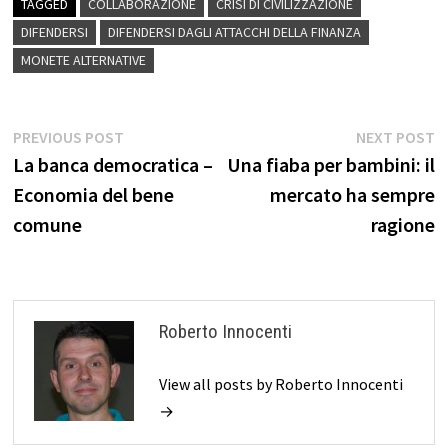
TAGGED
COLLABORAZIONE
CRISI DI CIVILIZZAZIONE
DIFENDERSI
DIFENDERSI DAGLI ATTACCHI DELLA FINANZA
MONETE ALTERNATIVE
Navigazione
Previous
N
PREVIOUS POST
NEXT POST
post:
p
La banca democratica –
Una fiaba per bambini: il
articoli
Economia del bene
mercato ha sempre
comune
ragione
Roberto Innocenti
View all posts by Roberto Innocenti
→