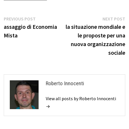
Navigazione
Previous
N
PREVIOUS POST
NEXT POST
post:
p
assaggio di Economia
la situazione mondiale e
articoli
Mista
le proposte per una
nuova organizzazione
sociale
Roberto Innocenti
View all posts by Roberto Innocenti
→