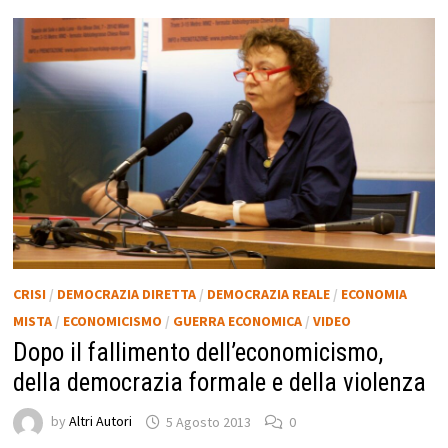
CRISI
/
DEMOCRAZIA DIRETTA
/
DEMOCRAZIA REALE
/
ECONOMIA
MISTA
/
ECONOMICISMO
/
GUERRA ECONOMICA
/
VIDEO
Dopo il fallimento dell’economicismo,
della democrazia formale e della violenza
by
Altri Autori
5 Agosto 2013
0