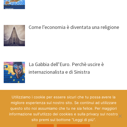
Come l’economia è diventata una religione
La Gabbia dell’Euro. Perchè uscire è
internazionalista e di Sinistra
Utilizziamo i cookie per essere sicuri che tu possa avere la
migliore esperienza sul nostro sito. Se continui ad utilizzare
questo sito noi assumiamo che tu ne sia felice. Per maggiori
informazione sull'utlizzo dei cookies e sulla privacy sul nostro
sito premi sul bottone "Leggi di più".
Copyright © 2026
Economia & Democrazia a Misura d'Uomo
.