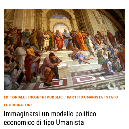
EDITORIALE
/
INCONTRI PUBBLICI
/
PARTITO UMANISTA
/
STATO
COORDINATORE
Immaginarsi un modello politico
economico di tipo Umanista