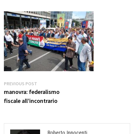
Navigazione
Previous
PREVIOUS POST
post:
manovra: federalismo
articoli
fiscale all’incontrario
Roberto Innocenti