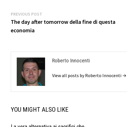
Navigazione
Previous
PREVIOUS POST
post:
The day after tomorrow della fine di questa
articoli
economia
Roberto Innocenti
View all posts by Roberto Innocenti →
YOU MIGHT ALSO LIKE
La vera alternativa ai sacrifici che