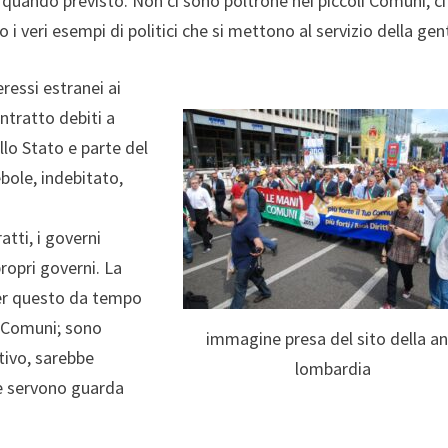
, quando previsto. Non ci sono poltrone nei piccoli Comuni, ci
 veri esempi di politici che si mettono al servizio della gen
ressi estranei ai
ontratto debiti a
lo Stato e parte del
bole, indebitato,
tti, i governi
propri governi. La
 Per questo da tempo
i Comuni; sono
immagine presa del sito della an
tivo, sarebbe
lombardia
che servono guarda