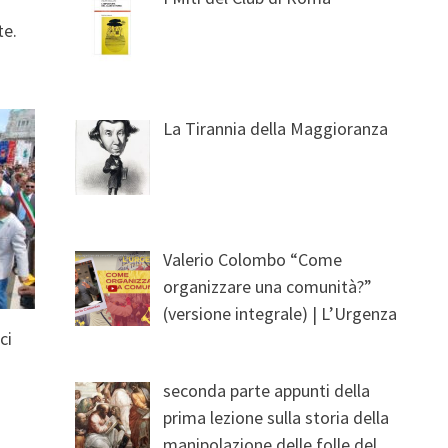
te.
La Tirannia della Maggioranza
Valerio Colombo “Come
organizzare una comunità?”
(versione integrale) | L’Urgenza
ci
seconda parte appunti della
prima lezione sulla storia della
manipolazione delle folle del