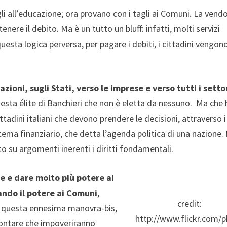
gli all’educazione; ora provano con i tagli ai Comuni. La vend
nere il debito. Ma è un tutto un bluff: infatti, molti servizi
questa logica perversa, per pagare i debiti, i cittadini vengon
ioni, sugli Stati, verso le imprese e verso tutti i setto
esta élite di Banchieri che non è eletta da nessuno. Ma che 
ittadini italiani che devono prendere le decisioni, attraverso i
istema finanziario, che detta l’agenda politica di una nazione. 
to su argomenti inerenti i diritti fondamentali.
e e dare molto più potere ai
ando il potere ai Comuni
,
credit:
di questa ennesima manovra-bis,
http://www.flickr.com/
 contare che impoveriranno