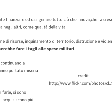
e finanziare ed ossigenare tutto ciò che innova,che fa cres
egli altri, come qualità della vita.
ne di risorse, inquinamento di territorio, distruzione e viole
erebbe fare i tagli alle spese militari
.
i continuano a
hanno portato miseria
credit
http://www.flickr.com/photos/cl1
 farle, si sono
i acquisiscono più