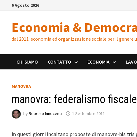
Skip
6 Agosto 2026
to
content
Economia & Democra
dal 2011: economia ed organizzazione sociale per il genere
CHI SIAMO
CONTATTO
ECONOMIA
LAV
MANOVRA
manovra: federalismo fiscale 
by
Roberto Innocenti
1 Settembre 2011
In questi giorni incalzano proposte di manovre-bis tris 