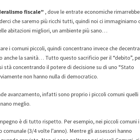
eralismo fiscale”
, dove le entrate economiche rimarrebbe
derci che saremo più ricchi tutti, quindi noi ci immaginiamo 
delle abitazioni migliori, un ambiente più sano…
are i comuni piccoli, quindi concentrano invece che decentra
co anche la sanità… Tutto questo sacrificio per il “debito”, p
si stà concentrando il potere di decisione su di uno “Stato
 ovviamente non hanno nulla di democratico.
e avanzamento, infatti sono proprio i piccoli comuni quelli 
ionano meglio.
impegno è di tutto rispetto. Per esempio, nei piccoli comuni i
io comunale (3/4 volte l’anno). Mentre gli assessori hanno