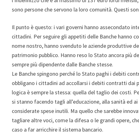
l’indennizzo che è al massimo di 137 euro lordi mensili
sono persone che servono la loro comunità. Questi sono i
Il punto è questo: i vari governi hanno assecondato inte
cittadini. Per seguire gli appetiti delle Banche hanno c
nome nostro, hanno svenduto le aziende produttive del
patrimonio pubblico. Hanno reso lo Stato ancora più de
sempre più dipendente dalle Banche stesse.
Le Banche spingono perché lo Stato paghi i debiti contra
obbligano i cittadini ad accollarsi i debiti contratti dai 
logica è sempre la stessa: quella del taglio dei costi.
si stanno facendo tagli all’educazione, alla sanità ed a
considerate spese inutili. Ma quello che sarebbe innova
tagliare altre voci, come la difesa o le grandi opere, 
caso a far arricchire il sistema bancario.