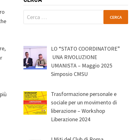
ro
Ricerca
che
per:
re,
LO “STATO COORDINATORE”
UNA RIVOLUZIONE
er
UMANISTA – Maggio 2025
Simposio CMSU
Trasformazione personale e
più
sociale per un movimento di
liberazione – Workshop
Liberazione 2024
I Miti del Club di Roma