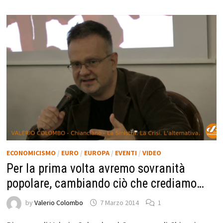
ECONOMICISMO
/
EURO
/
EUROPA
/
EVENTI
/
VIDEO
Per la prima volta avremo sovranità
popolare, cambiando ciò che crediamo…
by
Valerio Colombo
7 Marzo 2014
1