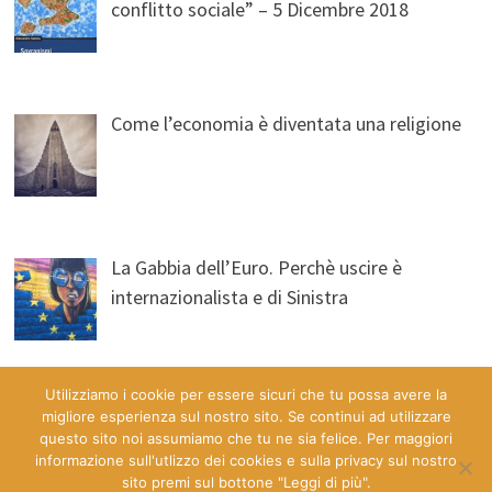
conflitto sociale” – 5 Dicembre 2018
Come l’economia è diventata una religione
La Gabbia dell’Euro. Perchè uscire è
internazionalista e di Sinistra
Utilizziamo i cookie per essere sicuri che tu possa avere la
migliore esperienza sul nostro sito. Se continui ad utilizzare
questo sito noi assumiamo che tu ne sia felice. Per maggiori
informazione sull'utlizzo dei cookies e sulla privacy sul nostro
sito premi sul bottone "Leggi di più".