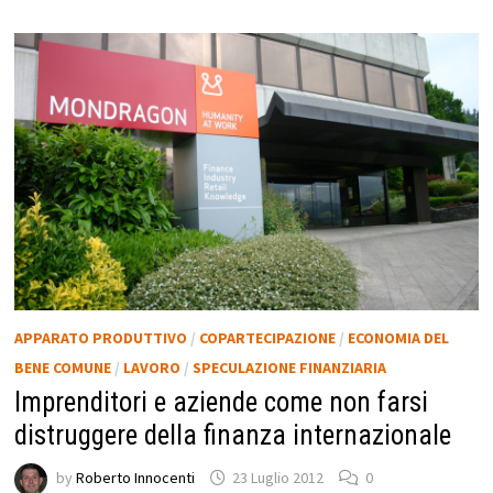
APPARATO PRODUTTIVO
/
COPARTECIPAZIONE
/
ECONOMIA DEL
BENE COMUNE
/
LAVORO
/
SPECULAZIONE FINANZIARIA
Imprenditori e aziende come non farsi
distruggere della finanza internazionale
by
Roberto Innocenti
23 Luglio 2012
0