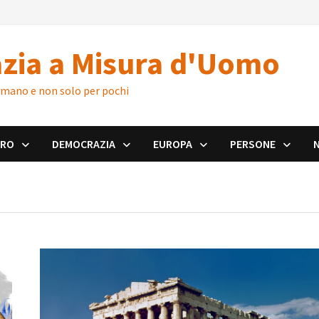
zia a Misura d'Uomo
 umano e non solo per pochi
ORO
DEMOCRAZIA
EUROPA
PERSONE