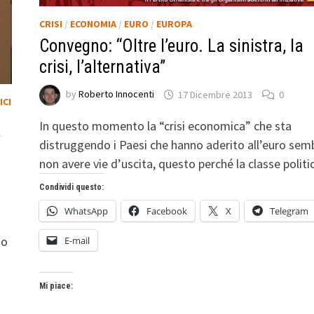
CRISI
/
ECONOMIA
/
EURO
/
EUROPA
Convegno: “Oltre l’euro. La sinistra, la
crisi, l’alternativa”
by
Roberto Innocenti
17 Dicembre 2013
0
ICI
In questo momento la “crisi economica” che sta
”
distruggendo i Paesi che hanno aderito all’euro sem
non avere vie d’uscita, questo perché la classe polit
Condividi questo:
WhatsApp
Facebook
X
Telegram
no
E-mail
Mi piace: