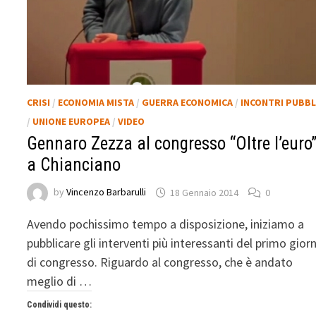
CRISI
/
ECONOMIA MISTA
/
GUERRA ECONOMICA
/
INCONTRI PUBBL
/
UNIONE EUROPEA
/
VIDEO
Gennaro Zezza al congresso “Oltre l’euro
a Chianciano
by
Vincenzo Barbarulli
18 Gennaio 2014
0
Avendo pochissimo tempo a disposizione, iniziamo a
pubblicare gli interventi più interessanti del primo gior
di congresso. Riguardo al congresso, che è andato
meglio di …
Condividi questo: