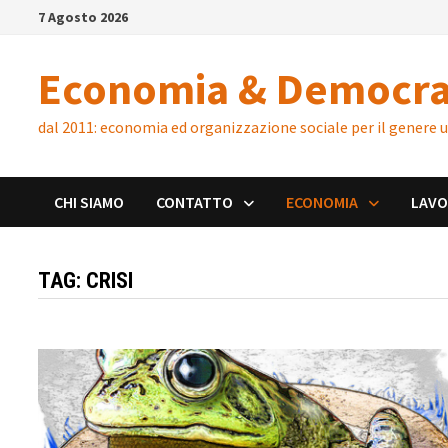
Skip
7 Agosto 2026
to
content
Economia & Democra
dal 2011: economia ed organizzazione sociale per il genere
CHI SIAMO
CONTATTO
ECONOMIA
LAV
TAG:
CRISI