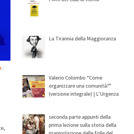
La Tirannia della Maggioranza
O
/
Valerio Colombo “Come
organizzare una comunità?”
(versione integrale) | L’Urgenza
seconda parte appunti della
prima lezione sulla storia della
te,
manipolazione delle folle del