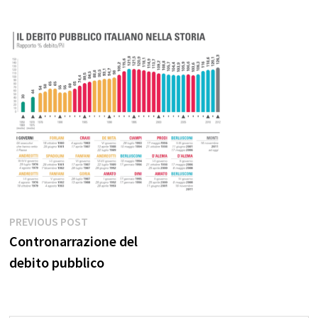
Navigazione
Previous
PREVIOUS POST
post:
Contronarrazione del
articoli
debito pubblico