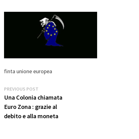
finta unione europea
Navigazione
Previous
PREVIOUS POST
post:
Una Colonia chiamata
articoli
Euro Zona : grazie al
debito e alla moneta