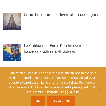
Come l’economia è diventata una religione
La Gabbia dell’Euro. Perchè uscire è
internazionalista e di Sinistra
Utilizziamo i cookie per essere sicuri che tu possa avere la
migliore esperienza sul nostro sito. Se continui ad utilizzare
questo sito noi assumiamo che tu ne sia felice. Per maggiori
informazione sull'utlizzo dei cookies e sulla privacy sul nostro
sito premi sul bottone "Leggi di più".
Copyright © 2026
Economia & Democrazia a Misura d'Uomo
.
OK
LEGGI DI PIÙ
Powered by
WordPress
and
Bam
.