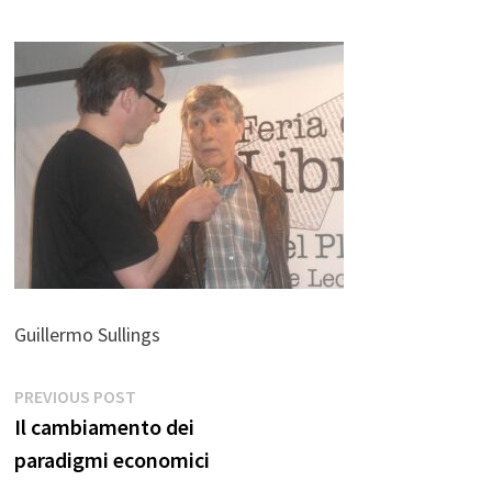
Guillermo Sullings
Navigazione
Previous
PREVIOUS POST
post:
Il cambiamento dei
articoli
paradigmi economici