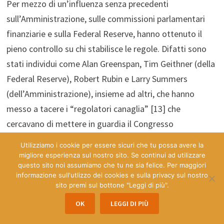
Per mezzo di un’influenza senza precedenti
sull’Amministrazione, sulle commissioni parlamentari
finanziarie e sulla Federal Reserve, hanno ottenuto il
pieno controllo su chi stabilisce le regole. Difatti sono
stati individui come Alan Greenspan, Tim Geithner (della
Federal Reserve), Robert Rubin e Larry Summers
(dell’Amministrazione), insieme ad altri, che hanno
messo a tacere i “regolatori canaglia” [13] che
cercavano di mettere in guardia il Congresso
statunitense sui rischi potenziali della
Utilizziamo i cookie per essere sicuri che tu possa avere la
deregolamentazione, dei derivati e delle transazioni
migliore esperienza sul nostro sito. Se continui ad utilizzare
questo sito noi assumiamo che tu ne sia felice. Per maggiori
nascoste. Greenspan, Summers, Rubin e gli altri hanno in
informazione sull'utlizzo dei cookies e sulla privacy sul nostro
sostanza messo in scena un processo in stile staliniano
sito premi sul bottone "Leggi di più".
contro Brooksley Born e altri, allo scopo di mandare un
OK
LEGGI DI PIÙ
messaggio agli altri aspiranti regolatori: per la classe