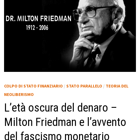
COLPO DI STATO FINANZIARIO
/
STATO PARALLELO
/
TEORIA DEL
NEOLIBERISMO
L’età oscura del denaro –
Milton Friedman e l’avvento
del fascismo monetario