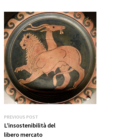
Navigazione
Previous
PREVIOUS POST
post:
L’insostenibilità del
articoli
libero mercato