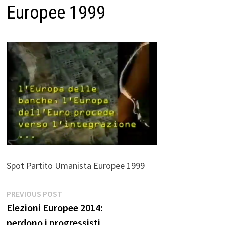
Europee 1999
Spot Partito Umanista Europee 1999
Navigazione
Previous
PREVIOUS POST
post:
Elezioni Europee 2014:
articoli
perdono i progressisti