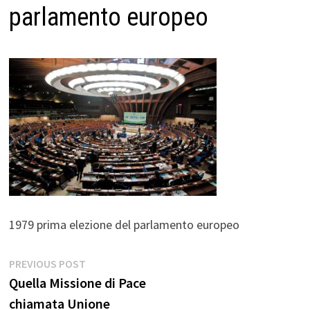
parlamento europeo
1979 prima elezione del parlamento europeo
Navigazione
Previous
PREVIOUS POST
post:
Quella Missione di Pace
articoli
chiamata Unione