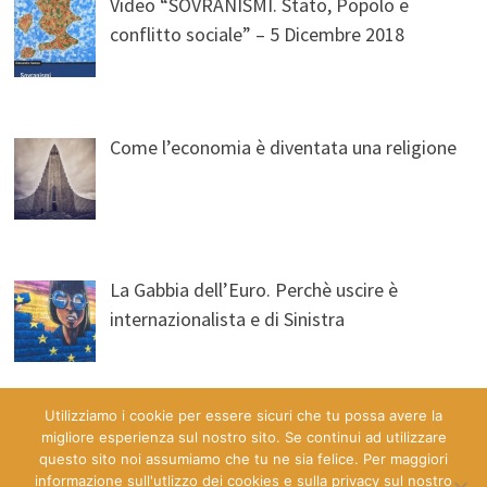
Video “SOVRANISMI. Stato, Popolo e
conflitto sociale” – 5 Dicembre 2018
Come l’economia è diventata una religione
La Gabbia dell’Euro. Perchè uscire è
internazionalista e di Sinistra
Utilizziamo i cookie per essere sicuri che tu possa avere la
migliore esperienza sul nostro sito. Se continui ad utilizzare
questo sito noi assumiamo che tu ne sia felice. Per maggiori
informazione sull'utlizzo dei cookies e sulla privacy sul nostro