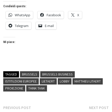
Condividi questo:
WhatsApp
Facebook
X
Telegram
E-mail
Mi piace:
TAGGED
BRUSSELS
BRUSSELS BUSINESS
ISTITUZIONI EUROPEE
LIETAERT
LOBBY
MATTHIEU LITAERT
PROIEZIONE
THINK TANK
Navigazione
Previous
N
PREVIOUS POST
NEXT POST