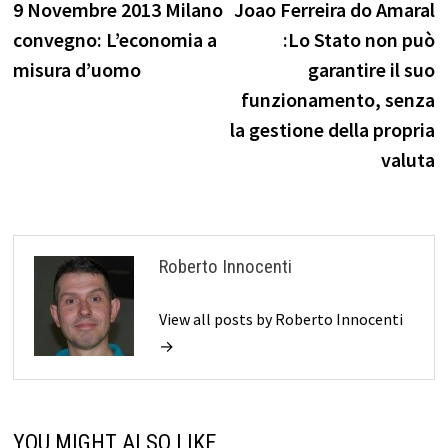
post:
p
9 Novembre 2013 Milano
Joao Ferreira do Amaral
articoli
convegno: L’economia a
:Lo Stato non può
misura d’uomo
garantire il suo
funzionamento, senza
la gestione della propria
valuta
Roberto Innocenti
View all posts by Roberto Innocenti
→
YOU MIGHT ALSO LIKE